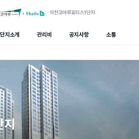
이천코아루휴티스1단지
단지소개
관리비
공지사항
소통
단지