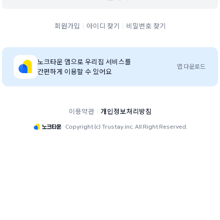
회원가입
아이디 찾기
비밀번호 찾기
노크타운
앱으로 우리집 서비스를
앱 다운로드
간편하게 이용할 수 있어요
이용약관
개인정보처리방침
Copyright (c) Trustay.inc. All Right Reserved.
디에트르더클래스 단지 홈페이지