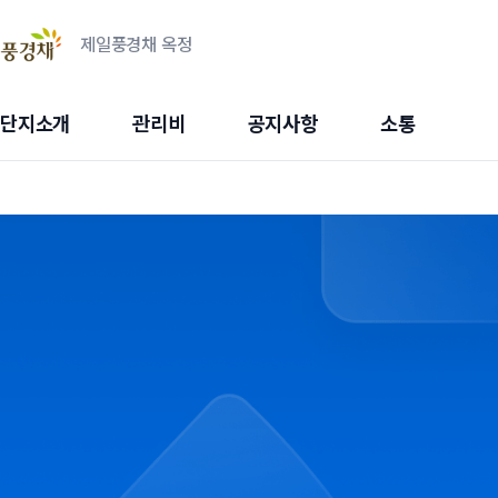
제일풍경채 옥정
단지소개
관리비
공지사항
소통