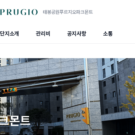
태봉공원푸르지오파크몬트
단지소개
관리비
공지사항
소통
크몬트